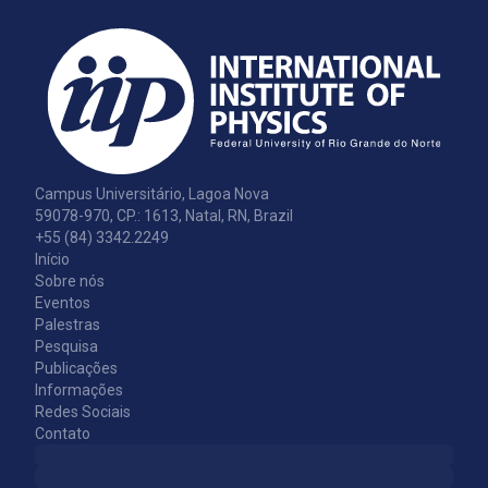
Campus Universitário, Lagoa Nova
59078-970, CP.: 1613, Natal, RN, Brazil
+55 (84) 3342.2249
Início
Sobre nós
Eventos
Palestras
Pesquisa
Publicações
Informações
Redes Sociais
Contato