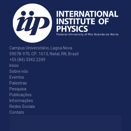
Campus Universitário, Lagoa Nova
59078-970, CP.: 1613, Natal, RN, Brazil
+55 (84) 3342.2249
Início
Sobre nós
Eventos
Palestras
Pesquisa
Publicações
Informações
Redes Sociais
Contato