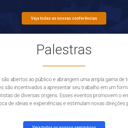
Veja todas as nossas conferências
Palestras
são abertos ao público e abrangem uma ampla gama de tóp
es são incentivados a apresentar seu trabalho em um form
entistas de diversas origens. Esses eventos promovem o 
oca de ideias e experiências e estimulam novas direções 
Veja todos os nossos seminários