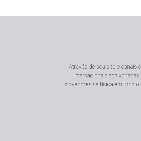
Através de seu site e canais
internacionais apaixonadas
inovadores na física em todo o 