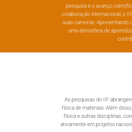
pesquisa e o avanço científi
colaboração internacional, o 
suas carreiras. Apresentando u
uma atmosfera de aprendiza
contri
As pesquisas do IIF abrangem 
física de materiais. Além disso
física e outras disciplinas, 
ativamente em projetos nacionai