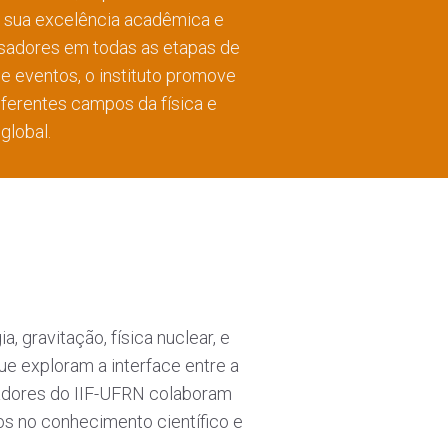
or sua excelência acadêmica e
isadores em todas as etapas de
 e eventos, o instituto promove
ferentes campos da física e
global.
a
 gravitação, física nuclear, e
que exploram a interface entre a
isadores do IIF-UFRN colaboram
vos no conhecimento científico e