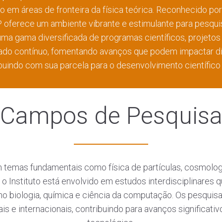
co em áreas de fronteira da física teórica. Reconhecido p
IIP oferece um ambiente vibrante e estimulante para pesqu
ma gama diversificada de programas científicos, projetos
do contínuo, fomentando avanços que podem impactar di
buindo com sua parcela para o desenvolvimento científico 
Campos de Pesquis
temas fundamentais como física de partículas, cosmologia,
, o Instituto está envolvido em estudos interdisciplinares 
como biologia, química e ciência da computação. Os pesqu
s e internacionais, contribuindo para avanços significati