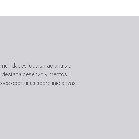
munidades locais, nacionais e
as destaca desenvolvimentos
ções oportunas sobre iniciativas