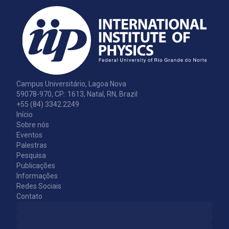
Campus Universitário, Lagoa Nova
59078-970, CP.: 1613, Natal, RN, Brazil
+55 (84) 3342.2249
Início
Sobre nós
Eventos
Palestras
Pesquisa
Publicações
Informações
Redes Sociais
Contato